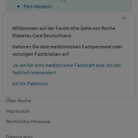
Pen-Nadeln
Preisliste
Webinare
Willkommen auf der Fachkräfte Seite von Roche
Logos
Diabetes Care Deutschland.
Kontakt
Gehören Sie dem medizinischen Fachpersonal oder
sonstigen Fachkreisen an?
Ja, ich bin eine medizinische Fachkraft bzw. ich bin
fachlich interessiert
Ich bin Patient:in
Global Websites
Über Roche
Impressum
Rechtliche Hinweise
Useful Links
Datenschutz