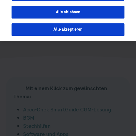
Alle ablehnen
Alle akzeptieren
Mit einem Klick zum gewünschten
Thema:
Accu-Chek
SmartGuide CGM-Lösung
BGM
Stechhilfen
Software und Apps