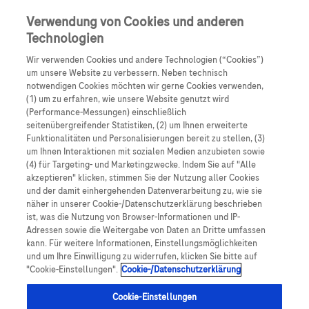
0
Skip navigation
Menu
Verwendung von Cookies und anderen
Technologien
Pfadnavigation
Wir verwenden Cookies und andere Technologien (“Cookies”)
Startseite
um unsere Website zu verbessern. Neben technisch
notwendigen Cookies möchten wir gerne Cookies verwenden,
Datenschutzerklärung
(1) um zu erfahren, wie unsere Website genutzt wird
(Performance-Messungen) einschließlich
für Roche Diagnostics
seitenübergreifender Statistiken, (2) um Ihnen erweiterte
Funktionalitäten und Personalisierungen bereit zu stellen, (3)
um Ihnen Interaktionen mit sozialen Medien anzubieten sowie
Kunden, Endnutzer von
(4) für Targeting- und Marketingzwecke. Indem Sie auf "Alle
akzeptieren" klicken, stimmen Sie der Nutzung aller Cookies
digitalen Lösungen und
und der damit einhergehenden Datenverarbeitung zu, wie sie
näher in unserer Cookie-/Datenschutzerklärung beschrieben
ist, was die Nutzung von Browser-Informationen und IP-
Website-Besucher
Adressen sowie die Weitergabe von Daten an Dritte umfassen
kann. Für weitere Informationen, Einstellungsmöglichkeiten
und um Ihre Einwilligung zu widerrufen, klicken Sie bitte auf
(Letzte Überarbeitung: 01. März 2024 )
"Cookie-Einstellungen".
Cookie-/Datenschutzerklärung
Cookie-Einstellungen
Mit einem Klick zum gewünschten Thema: