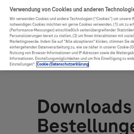
Skip navigation
Verwendung von Cookies und anderen Technologi
CGM Testsensor bestell
Wir verwenden Cookies und andere Technologien (“Cookies”) um unsere W
notwendigen Cookies möchten wir gerne Cookies verwenden, (1) um zu erf
Shop
(Performance-Messungen) einschließlich seitenübergreifender Statistiken,
Pfadnavigation
Personalisierungen bereit zu stellen, (3) um Ihnen Interaktionen mit sozi
Marketingzwecke. Indem Sie auf "Alle akzeptieren" klicken, stimmen Sie d
Startseite
Services
Downloads & Bestellungen
einhergehenden Datenverarbeitung zu, wie sie näher in unserer Cookie-/D
Nutzung von Browser-Informationen und IP-Adressen sowie die Weitergabe
Informationen, Einstellungsmöglichkeiten und um Ihre Einwilligung zu wider
Einstellungen".
Cookie-/Datenschutzerklärung
Downloads
Bestellung