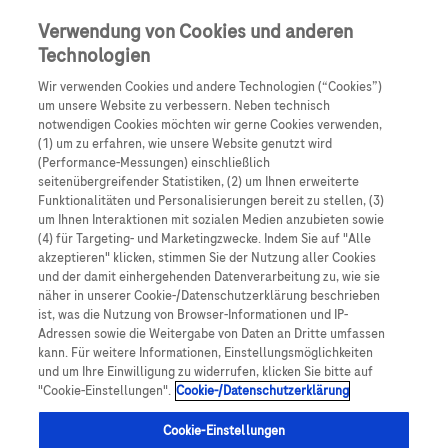
0
Skip navigation
Menu
Verwendung von Cookies und anderen
Technologien
Pfadnavigation
Wir verwenden Cookies und andere Technologien (“Cookies”)
Blutzuckermessgeräte
um unsere Website zu verbessern. Neben technisch
notwendigen Cookies möchten wir gerne Cookies verwenden,
(1) um zu erfahren, wie unsere Website genutzt wird
(Performance-Messungen) einschließlich
Accu-Chek
Mobile
seitenübergreifender Statistiken, (2) um Ihnen erweiterte
Funktionalitäten und Personalisierungen bereit zu stellen, (3)
um Ihnen Interaktionen mit sozialen Medien anzubieten sowie
Das Blutzuckermesssystem
Accu-Chek
Mobile
(4) für Targeting- und Marketingzwecke. Indem Sie auf "Alle
akzeptieren" klicken, stimmen Sie der Nutzung aller Cookies
vereint alles, was zur Bestimmung der
und der damit einhergehenden Datenverarbeitung zu, wie sie
Blutzuckerwerte notwendig ist: das
näher in unserer Cookie-/Datenschutzerklärung beschrieben
Blutzuckermessgerät, 50 Tests pro Kassette, die
ist, was die Nutzung von Browser-Informationen und IP-
Adressen sowie die Weitergabe von Daten an Dritte umfassen
integrierte 1-Klick-Stechhilfe sowie eine 6-
kann. Für weitere Informationen, Einstellungsmöglichkeiten
Lanzetten-Trommel. Damit lässt sich der Alltag
und um Ihre Einwilligung zu widerrufen, klicken Sie bitte auf
"Cookie-Einstellungen".
Cookie-/Datenschutzerklärung
unkompliziert und vielfältig
gestalten. Erfahren
Sie hier mehr!
Cookie-Einstellungen