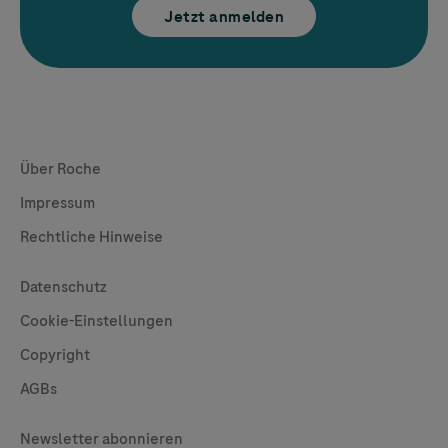
Jetzt anmelden
Global Websites
Über Roche
Impressum
Rechtliche Hinweise
Useful Links
Datenschutz
Cookie-Einstellungen
Copyright
AGBs
Legal
Newsletter abonnieren