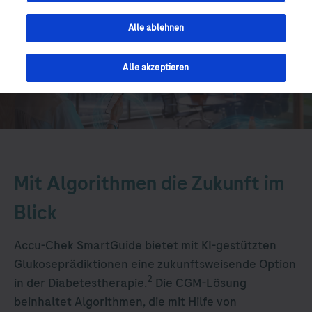
Alle ablehnen
Alle akzeptieren
Mit Algorithmen die Zukunft im
Blick
Accu-Chek
SmartGuide bietet mit KI-gestützten
Glukoseprädiktionen eine zukunftsweisende Option
2
in der Diabetestherapie.
Die CGM-Lösung
beinhaltet Algorithmen, die mit Hilfe von