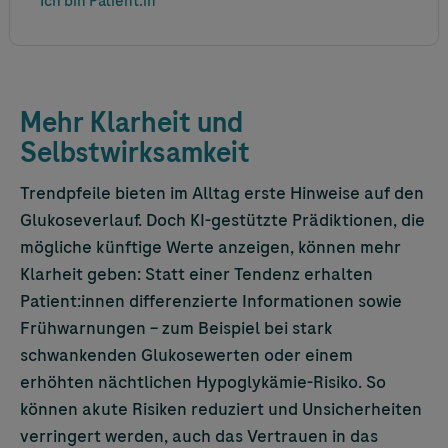
Ich bin Patient:in
Hypoglykämie – etwa bei körperlicher Belastung
9,10
oder nachts.
Mehr Klarheit und
Selbstwirksamkeit
Trendpfeile bieten im Alltag erste Hinweise auf den
Glukoseverlauf. Doch KI-gestützte Prädiktionen, die
mögliche künftige Werte anzeigen, können mehr
Klarheit geben: Statt einer Tendenz erhalten
Patient:innen differenzierte Informationen sowie
Frühwarnungen – zum Beispiel bei stark
schwankenden Glukosewerten oder einem
erhöhten nächtlichen Hypoglykämie-Risiko. So
können akute Risiken reduziert und Unsicherheiten
verringert werden, auch das Vertrauen in das