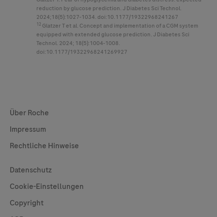
reduction by glucose prediction. J Diabetes Sci Technol.
2024;18(5):1027-1034. doi:10.1177/19322968241267
12
Glatzer T et al. Concept and implementation of a CGM system
equipped with extended glucose prediction. J Diabetes Sci
Technol. 2024; 18(5):1004-1008.
doi:10.1177/19322968241269927
Global Websites
Über Roche
Impressum
Rechtliche Hinweise
Useful Links
Datenschutz
Cookie-Einstellungen
Copyright