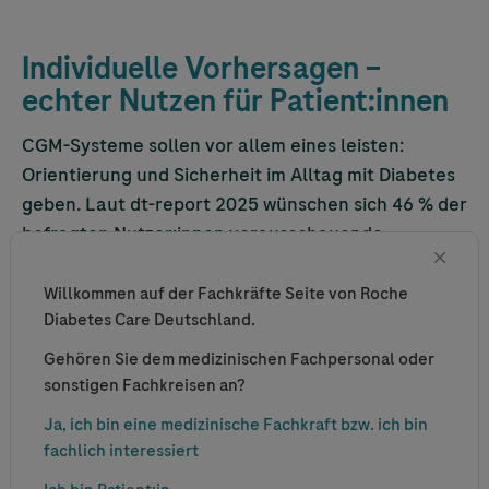
Individuelle Vorhersagen –
echter Nutzen für Patient:innen
CGM-Systeme sollen vor allem eines leisten:
Orientierung und Sicherheit im Alltag mit Diabetes
geben. Laut dt-report 2025 wünschen sich 46 % der
befragten Nutzer:innen vorausschauende
Warnhinweise – noch vor Aspekten wie
8
Messgenauigkeit oder Sensorlaufzeit.
Kein
Willkommen auf der Fachkräfte Seite von Roche
Diabetes Care Deutschland.
überraschendes Ergebnis: Die Unsicherheit, den
eigenen Glukosewert und dessen Schwankungen
Gehören Sie dem medizinischen Fachpersonal oder
nicht kontrollieren zu können, zählt für Menschen
sonstigen Fachkreisen an?
mit Diabetes zu den Hauptursachen für Diabetes-
Ja, ich bin eine medizinische Fachkraft bzw. ich bin
Distress. Besonders herausfordernd sind
fachlich interessiert
Situationen mit potenziell erhöhtem Risiko für eine