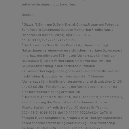
zeitliche Verzögerung zu beachten.
Quellen:
1
Glatzer T, Ehrmann D, Gehr B, et al. Clinical Usage and Potential
Benefits of a Continuous Glucose Monitoring Predict App. J
Diabetes Sci Technol. 2024;18(5):1009-1013.
doi:10.1177/19322968241268353
2
Die
Accu-Chek
SmartGuide Predict App benachrichtigt
Nutzer:innen bei einem voraussichtlichen niedrigen Glukosewert
innerhalb der nächsten 30 Minuten (Vorhersage für niedrigen
Glukosewert), liefert Vorhersagen für die voraussichtliche
Glukoseentwicklung in den nächsten 2 Stunden
(Glukosevorhersage) und zeigt das voraussichtliche Risiko einer
nächtlichen Hypoglykämie in den nächsten 7 Stunden
(Vorhersage für nächtliche Unterzuckerung, aktiv zwischen 21:00
und 02:00 Uhr). Für die Nutzung der Vorhersagefunktionen ist
eine Internetverbindung erforderlich.
3
Herrero P, Andorrà M, Babion N, Bos H, Koehler M, Klopfenstein Y,
et al. Enhancing the Capabilities of Continuous Glucose
Monitoring With a Predictive App. J Diabetes Sci Technol.
2024;18(5):1014-1026. doi:10.1177/19322968241267818 ;
4
Ziegler R, von Sengbusch S, Kröger J, et al. Therapy adjustments
based on trend arrows using continuous glucose monitoring
systems. J Diabetes Sci Technol. 2019;13(4):763-773.