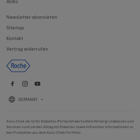
AGBs
Legal
Newsletter abonnieren
Sitemap
Kontakt
Vertrag widerrufen
GERMANY
Accu-Chek
.de ist Ihr Diabetes-Portal mit wertvollem Hintergrundwissen und
Services rund um den Alltag mit Diabetes sowie hilfreichen Informationen zu
den Produkten aus dem
Accu-Chek
Portfolio.