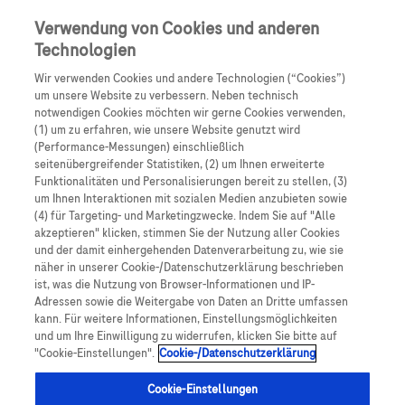
0
Skip navigation
Menu
Verwendung von Cookies und anderen
Technologien
Pfadnavigation
Wir verwenden Cookies und andere Technologien (“Cookies”)
Accu-Chek
SmartGuide CGM
um unsere Website zu verbessern. Neben technisch
notwendigen Cookies möchten wir gerne Cookies verwenden,
(1) um zu erfahren, wie unsere Website genutzt wird
(Performance-Messungen) einschließlich
KI vs. Trendpfeile:
seitenübergreifender Statistiken, (2) um Ihnen erweiterte
Funktionalitäten und Personalisierungen bereit zu stellen, (3)
Was moderne
um Ihnen Interaktionen mit sozialen Medien anzubieten sowie
(4) für Targeting- und Marketingzwecke. Indem Sie auf "Alle
Glukoseprädiktion leistet
akzeptieren" klicken, stimmen Sie der Nutzung aller Cookies
und der damit einhergehenden Datenverarbeitung zu, wie sie
näher in unserer Cookie-/Datenschutzerklärung beschrieben
KI-gestützte Prädiktionen eröffnen neue Möglichkeiten,
ist, was die Nutzung von Browser-Informationen und IP-
Adressen sowie die Weitergabe von Daten an Dritte umfassen
die Entwicklung der Glukosewerte
kann. Für weitere Informationen, Einstellungsmöglichkeiten
frühzeitig zu erkennen und gezielt Maßnahmen zu
und um Ihre Einwilligung zu widerrufen, klicken Sie bitte auf
1
ergreifen.
"Cookie-Einstellungen".
Cookie-/Datenschutzerklärung
Cookie-Einstellungen