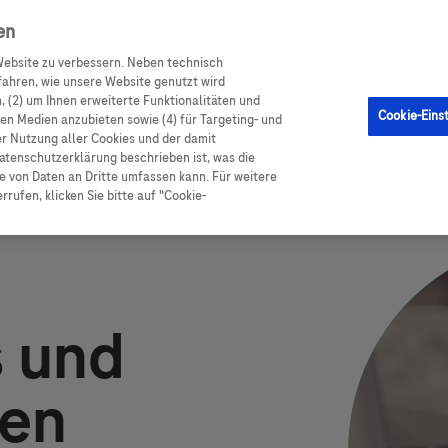
en
en
CGM Sensor
Produkte
Ratgeber Diabetes
ebsite zu verbessern. Neben technisch
ahren, wie unsere Website genutzt wird
 (2) um Ihnen erweiterte Funktionalitäten und
Cookie-Eins
alen Medien anzubieten sowie (4) für Targeting- und
er Nutzung aller Cookies und der damit
ccu Chek Fastclix Ast Kappe Modell Ii
atenschutzerklärung beschrieben ist, was die
 von Daten an Dritte umfassen kann. Für weitere
rufen, klicken Sie bitte auf "Cookie-
Image
 und
gen