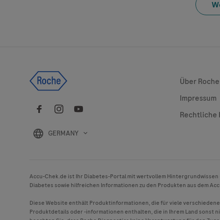
W
Global Web
Über Roche
Impressum
Rechtliche
GERMANY
Accu-Chek
.de ist Ihr Diabetes-Portal mit wertvollem Hintergrundwissen
Diabetes sowie hilfreichen Informationen zu den Produkten aus dem
Acc
Diese Website enthält Produktinformationen, die für viele verschieden
Produktdetails oder -informationen enthalten, die in Ihrem Land sonst ni