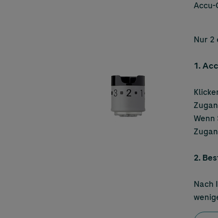
Accu-
Nur 2 
1.
Acc
Klicke
Zugang
Wenn S
Zugang
2. Bes
Nach I
wenige