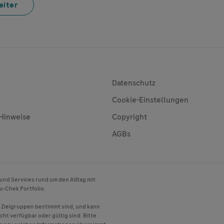
eiter
sites
Useful Links
Datenschutz
Cookie-Einstellungen
 Hinweise
Copyright
AGBs
 und Services rund um den Alltag mit
u-Chek
Portfolio.
e Zielgruppen bestimmt sind, und kann
cht verfügbar oder gültig sind. Bitte