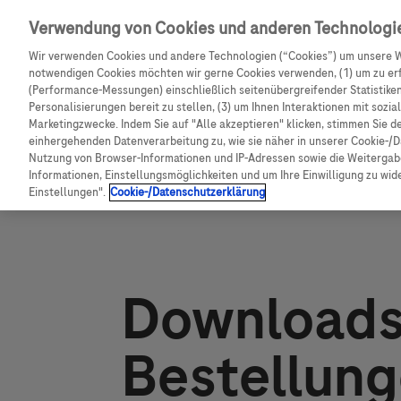
Skip navigation
Verwendung von Cookies und anderen Technologi
CGM Testsensor bestell
Wir verwenden Cookies und andere Technologien (“Cookies”) um unsere W
notwendigen Cookies möchten wir gerne Cookies verwenden, (1) um zu erf
Shop
(Performance-Messungen) einschließlich seitenübergreifender Statistiken,
Pfadnavigation
Personalisierungen bereit zu stellen, (3) um Ihnen Interaktionen mit sozi
Marketingzwecke. Indem Sie auf "Alle akzeptieren" klicken, stimmen Sie d
Startseite
Services
Downloads & Bestellungen
A
einhergehenden Datenverarbeitung zu, wie sie näher in unserer Cookie-/D
Nutzung von Browser-Informationen und IP-Adressen sowie die Weitergabe
Informationen, Einstellungsmöglichkeiten und um Ihre Einwilligung zu wider
Einstellungen".
Cookie-/Datenschutzerklärung
Downloads
Bestellun