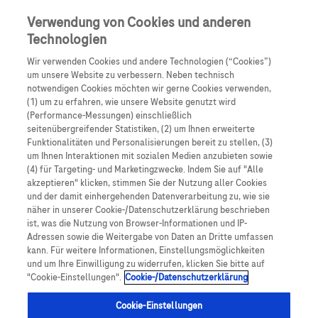
0
Skip navigation
Menu
Verwendung von Cookies und anderen
Technologien
Pfadnavigation
Wir verwenden Cookies und andere Technologien (“Cookies”)
Startseite
um unsere Website zu verbessern. Neben technisch
notwendigen Cookies möchten wir gerne Cookies verwenden,
Ihre Registrierung ist fast
(1) um zu erfahren, wie unsere Website genutzt wird
(Performance-Messungen) einschließlich
abgeschlossen
seitenübergreifender Statistiken, (2) um Ihnen erweiterte
Funktionalitäten und Personalisierungen bereit zu stellen, (3)
um Ihnen Interaktionen mit sozialen Medien anzubieten sowie
Sie haben ein neues
Accu-Chek
.de Nutzerkonto
(4) für Targeting- und Marketingzwecke. Indem Sie auf "Alle
angelegt? Und sich eventuell auch für die
akzeptieren" klicken, stimmen Sie der Nutzung aller Cookies
und der damit einhergehenden Datenverarbeitung zu, wie sie
Accu-Chek
News angemeldet?
näher in unserer Cookie-/Datenschutzerklärung beschrieben
ist, was die Nutzung von Browser-Informationen und IP-
Sie erhalten in den nächsten Minuten eine E-Mail
Adressen sowie die Weitergabe von Daten an Dritte umfassen
von uns. Um Ihre Registrierung abzuschließen,
kann. Für weitere Informationen, Einstellungsmöglichkeiten
und um Ihre Einwilligung zu widerrufen, klicken Sie bitte auf
klicken Sie bitte auf den Link in dieser E-Mail. Mit
"Cookie-Einstellungen".
Cookie-/Datenschutzerklärung
diesem Klick bestätigen Sie, dass Sie die
Cookie-Einstellungen
Registrierung selbst angestoßen haben und