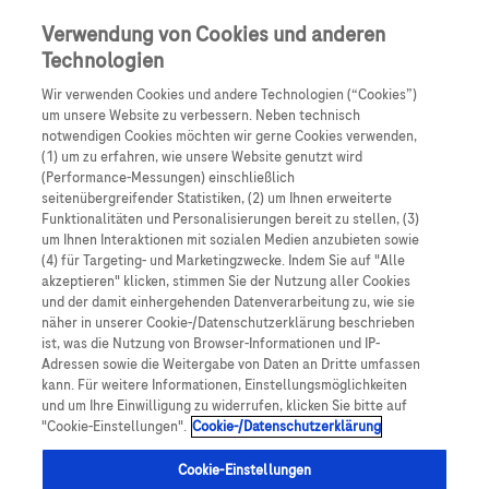
0
Skip navigation
Menu
Verwendung von Cookies und anderen
Technologien
Pfadnavigation
Wir verwenden Cookies und andere Technologien (“Cookies”)
Accu-Chek
SmartGuide Predict App
um unsere Website zu verbessern. Neben technisch
notwendigen Cookies möchten wir gerne Cookies verwenden,
(1) um zu erfahren, wie unsere Website genutzt wird
Accu-Chek
SmartGuide Predict App
(Performance-Messungen) einschließlich
seitenübergreifender Statistiken, (2) um Ihnen erweiterte
Verwenden der
Funktionalitäten und Personalisierungen bereit zu stellen, (3)
um Ihnen Interaktionen mit sozialen Medien anzubieten sowie
Glukosemuster
(4) für Targeting- und Marketingzwecke. Indem Sie auf "Alle
akzeptieren" klicken, stimmen Sie der Nutzung aller Cookies
und der damit einhergehenden Datenverarbeitung zu, wie sie
näher in unserer Cookie-/Datenschutzerklärung beschrieben
In diesem Artikel erfahren Sie, wie Sie die
ist, was die Nutzung von Browser-Informationen und IP-
Glukosemuster in der
Accu-Chek
SmartGuide
Adressen sowie die Weitergabe von Daten an Dritte umfassen
kann. Für weitere Informationen, Einstellungsmöglichkeiten
Predict App aufrufen und interpretieren.
und um Ihre Einwilligung zu widerrufen, klicken Sie bitte auf
"Cookie-Einstellungen".
Cookie-/Datenschutzerklärung
Cookie-Einstellungen