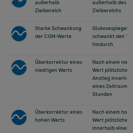
außerhalb
außerhalb des
Zielbereich
Zielbereichs
Image
Starke Schwankung
Glukosespiegel
der CGM-Werte
schwankt den Ta
hindurch
Image
Überkorrektur eines
Nach einem nied
niedrigen Werts
Wert plötzlicher
Anstieg innerhal
eines Zeitraums 
Stunden
Image
Überkorrektur eines
Nach einem hoh
hohen Werts
Wert plötzlicher 
innerhalb eines