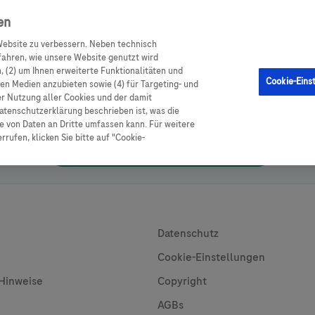
en
en
CGM Sensor
Produkte
Ratgeber Diabetes
ebsite zu verbessern. Neben technisch
ahren, wie unsere Website genutzt wird
 (2) um Ihnen erweiterte Funktionalitäten und
Cookie-Eins
alen Medien anzubieten sowie (4) für Targeting- und
er Nutzung aller Cookies und der damit
atenschutzerklärung beschrieben ist, was die
den Button klicken für die Anmeldung oder Anlage eines
Accu-C
 von Daten an Dritte umfassen kann. Für weitere
rufen, klicken Sie bitte auf "Cookie-
Anmeldung / Neues Konto erstellen
sites
Useful Links
Datenschutz
Cookie-Einstellungen
 Hinweise
Copyright
AGBs