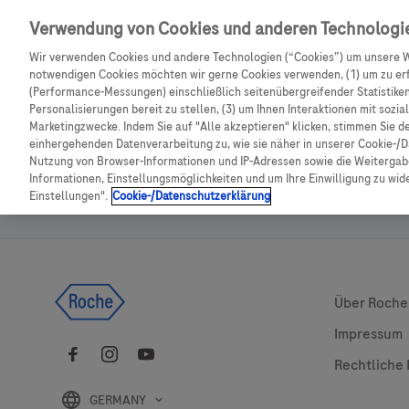
Skip navigation
Verwendung von Cookies und anderen Technologi
CGM Testsensor bestell
Wir verwenden Cookies und andere Technologien (“Cookies”) um unsere W
notwendigen Cookies möchten wir gerne Cookies verwenden, (1) um zu erf
Shop
(Performance-Messungen) einschließlich seitenübergreifender Statistiken,
Personalisierungen bereit zu stellen, (3) um Ihnen Interaktionen mit sozi
Marketingzwecke. Indem Sie auf "Alle akzeptieren" klicken, stimmen Sie d
einhergehenden Datenverarbeitung zu, wie sie näher in unserer Cookie-/D
Bitte auf 
Nutzung von Browser-Informationen und IP-Adressen sowie die Weitergabe
Informationen, Einstellungsmöglichkeiten und um Ihre Einwilligung zu wider
Einstellungen".
Cookie-/Datenschutzerklärung
Global Web
Über Roche
Impressum
Rechtliche
GERMANY