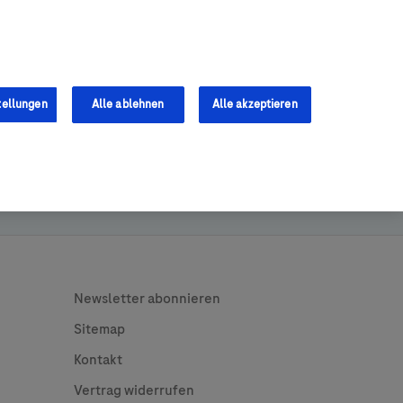
Services
Fachkräfte
0
tellungen
Alle ablehnen
Alle akzeptieren
hek
Kontos.
Legal
Newsletter abonnieren
Sitemap
Kontakt
Vertrag widerrufen