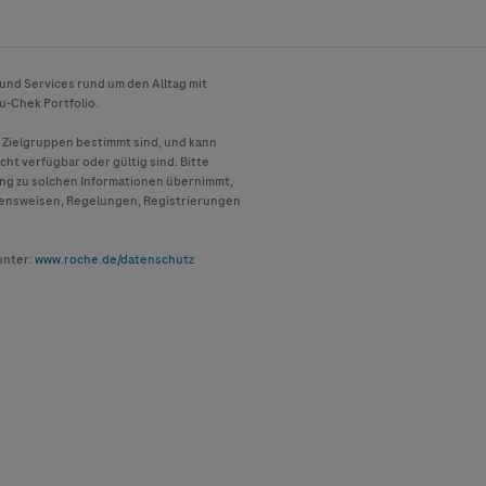
 und Services rund um den Alltag mit
u-Chek
Portfolio.
e Zielgruppen bestimmt sind, und kann
cht verfügbar oder gültig sind. Bitte
ang zu solchen Informationen übernimmt,
ehensweisen, Regelungen, Registrierungen
unter:
www.roche.de/datenschutz