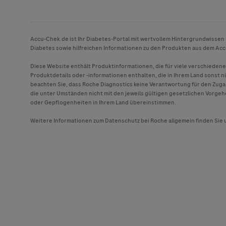
Accu-Chek
.de ist Ihr Diabetes-Portal mit wertvollem Hintergrundwissen
Diabetes sowie hilfreichen Informationen zu den Produkten aus dem
Acc
Diese Website enthält Produktinformationen, die für viele verschieden
Produktdetails oder -informationen enthalten, die in Ihrem Land sonst ni
beachten Sie, dass Roche Diagnostics keine Verantwortung für den Zug
die unter Umständen nicht mit den jeweils gültigen gesetzlichen Vorg
oder Gepflogenheiten in Ihrem Land übereinstimmen.
Weitere Informationen zum Datenschutz bei Roche allgemein finden Sie 