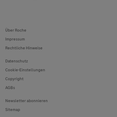
Global Websites
Über Roche
Impressum
Rechtliche Hinweise
Useful Links
Datenschutz
Cookie-Einstellungen
Copyright
AGBs
Legal
Newsletter abonnieren
Sitemap