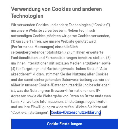
0
Skip navigation
Menu
Verwendung von Cookies und anderen
Technologien
Pfadnavigation
Wir verwenden Cookies und andere Technologien (“Cookies”)
Produkt Services
um unsere Website zu verbessern. Neben technisch
notwendigen Cookies möchten wir gerne Cookies verwenden,
Accu-Chek
Aviva Connect
(1) um zu erfahren, wie unsere Website genutzt wird
(Performance-Messungen) einschließlich
Blutzuckermessgerät: Produkt-
seitenübergreifender Statistiken, (2) um Ihnen erweiterte
Funktionalitäten und Personalisierungen bereit zu stellen, (3)
Services
um Ihnen Interaktionen mit sozialen Medien anzubieten sowie
(4) für Targeting- und Marketingzwecke. Indem Sie auf "Alle
akzeptieren" klicken, stimmen Sie der Nutzung aller Cookies
Mit
Accu-Chek
Aviva genießen Sie die bewährte
und der damit einhergehenden Datenverarbeitung zu, wie sie
Technologie von
Accu-Chek
: Vor und während des
näher in unserer Cookie-/Datenschutzerklärung beschrieben
ist, was die Nutzung von Browser-Informationen und IP-
Blutzuckermessens erfolgen stets 150
Adressen sowie die Weitergabe von Daten an Dritte umfassen
Sicherheitschecks. Durch die Bluetooth-Verbindung
kann. Für weitere Informationen, Einstellungsmöglichkeiten
und um Ihre Einwilligung zu widerrufen, klicken Sie bitte auf
zu Ihrem Smartphone können Sie bequem
"Cookie-Einstellungen".
Cookie-/Datenschutzerklärung
Messwerte in die mySugr App übermitteln. Hier
finden Sie die Gebrauchsanweisung zum Download.
Cookie-Einstellungen