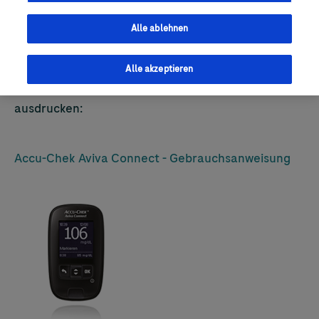
Downloadmaterial zum
Accu-Chek
Aviva Connect
Blutzuckermessgerät
Alle ablehnen
Laden Sie sich hier ganz einfach die
Gebrauchsanweisung für
Accu-Chek
Aviva Connect
Alle akzeptieren
herunter, bei Bedarf können Sie diese auch
ausdrucken:
Accu-Chek
Aviva Connect - Gebrauchsanweisung