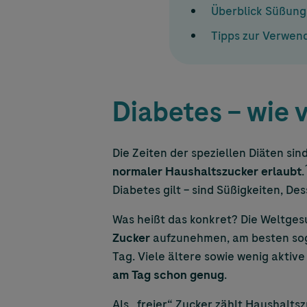
Überblick Süßung
Tipps zur Verwen
Diabetes – wie v
Die Zeiten der speziellen Diäten sin
normaler Haushaltszucker erlaubt
.
Diabetes gilt – sind Süßigkeiten, De
Was heißt das konkret? Die Weltgesu
Zucker
aufzunehmen, am besten soga
Tag. Viele ältere sowie wenig akti
am Tag schon genug
.
Als „freier“ Zucker zählt Haushalts