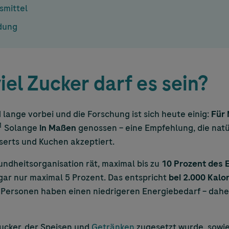
smittel
dung
iel Zucker darf es sein?
d lange vorbei und die Forschung ist sich heute einig:
Für
1
Solange
in Maßen
genossen – eine Empfehlung, die nat
sserts und Kuchen akzeptiert.
ndheitsorganisation rät, maximal bis zu
10 Prozent des 
r nur maximal 5 Prozent. Das entspricht
bei 2.000 Kalo
ve Personen haben einen niedrigeren Energiebedarf – dahe
zucker, der Speisen und
Getränken
zugesetzt wurde, sowie