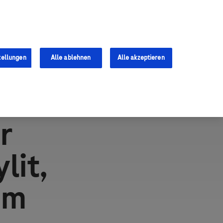
Services
Fachkräfte
0
tellungen
Alle ablehnen
Alle akzeptieren
r
lit,
im