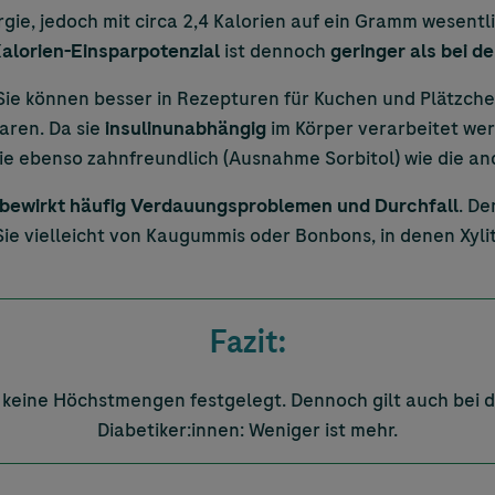
ergie, jedoch mit circa 2,4 Kalorien auf ein Gramm wesentl
alorien-Einsparpotenzial
ist dennoch
geringer als bei d
 Sie können besser in Rezepturen für Kuchen und Plätzc
aren. Da sie
insulinunabhängig
im Körper verarbeitet wer
ie ebenso zahnfreundlich (Ausnahme Sorbitol) wie die a
l bewirkt häufig Verdauungsproblemen und Durchfall
. D
e vielleicht von Kaugummis oder Bonbons, in denen Xylit
Fazit:
 keine Höchstmengen festgelegt. Dennoch gilt auch bei 
Diabetiker:innen: Weniger ist mehr.