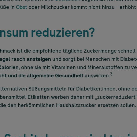
Süße in
Obst
oder Milchzucker kommt nicht hinzu – erhöht
nsum reduzieren?
chmack ist die empfohlene tägliche Zuckermenge schnell 
egel rasch ansteigen
und sorgt bei Menschen mit Diabete
Kalorien
, ohne sie mit Vitaminen und Mineralstoffen zu v
3
cht und die allgemeine Gesundheit
auswirken.
 alternativen Süßungsmitteln für Diabetiker:innen, ohne 
ebensmittel-Etiketten werben daher mit „zuckerreduziert
ie den herkömmlichen Haushaltszucker ersetzen sollen. Be