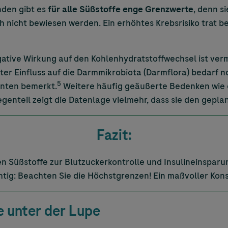
nden gibt es
für alle Süßstoffe enge Grenzwerte
, denn s
ch nicht bewiesen werden. Ein erhöhtes Krebsrisiko trat 
gative Wirkung auf den Kohlenhydratstoffwechsel ist ver
ter Einfluss auf die Darmmikrobiota (Darmflora) bedarf 
5
enten bemerkt.
Weitere häufig geäußerte Bedenken wie 
egenteil zeigt die Datenlage vielmehr, dass sie den gep
Fazit:
n Süßstoffe zur Blutzuckerkontrolle und Insulineinspar
tig: Beachten Sie die Höchstgrenzen! Ein maßvoller Kons
 unter der Lupe