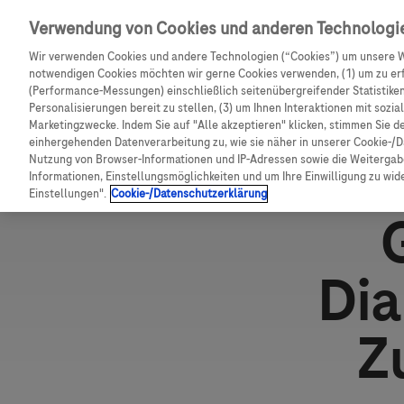
Skip navigation
Verwendung von Cookies und anderen Technologi
CGM Testsensor bestell
Wir verwenden Cookies und andere Technologien (“Cookies”) um unsere W
notwendigen Cookies möchten wir gerne Cookies verwenden, (1) um zu erf
Shop
(Performance-Messungen) einschließlich seitenübergreifender Statistiken,
Pfadnavigation
Personalisierungen bereit zu stellen, (3) um Ihnen Interaktionen mit sozi
Marketingzwecke. Indem Sie auf "Alle akzeptieren" klicken, stimmen Sie d
Startseite
Ratgeber Diabetes
Suessungsmittel Diabeti
einhergehenden Datenverarbeitung zu, wie sie näher in unserer Cookie-/D
Nutzung von Browser-Informationen und IP-Adressen sowie die Weitergabe
Informationen, Einstellungsmöglichkeiten und um Ihre Einwilligung zu wider
Einstellungen".
Cookie-/Datenschutzerklärung
Dia
Z