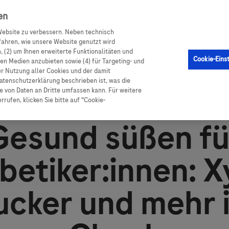
en
en
CGM Sensor
Produkte
Ratgeber Diabetes
ebsite zu verbessern. Neben technisch
ahren, wie unsere Website genutzt wird
 (2) um Ihnen erweiterte Funktionalitäten und
Cookie-Eins
alen Medien anzubieten sowie (4) für Targeting- und
er Nutzung aller Cookies und der damit
ker
atenschutzerklärung beschrieben ist, was die
 von Daten an Dritte umfassen kann. Für weitere
rufen, klicken Sie bitte auf "Cookie-
Gesund süßen fü
betiker:innen: Xy
ucker und mehr 