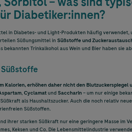
, Sorbitol – was sind typi
ür Diabetiker:innen?
tel in Diabetes- und Light-Produkten häufig verwendet,
rteilen Süßungsmittel in
Süßstoffe und Zuckeraustausc
bekannten Trinkalkohol aus Wein und Bier haben sie aber 
 Süßstoffe
m Kalorien, erhöhen daher nicht den Blutzuckerspiegel 
Aspartam
,
Cyclamat
und
Saccharin
– um nur einige beka
Süßkraft als Haushaltszucker. Auch die noch relativ neu
rienfreien Süßstoffen.
und ihrer starken Süßkraft nur eine geringere Masse im Ve
emes, Keksen und Co. Die Lebensmittelindustrie verwende