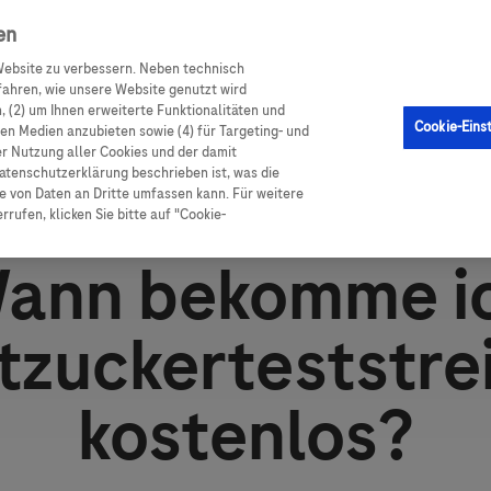
en
en
CGM Sensor
Produkte
Ratgeber Diabetes
ebsite zu verbessern. Neben technisch
ahren, wie unsere Website genutzt wird
 (2) um Ihnen erweiterte Funktionalitäten und
Cookie-Eins
alen Medien anzubieten sowie (4) für Targeting- und
er Nutzung aller Cookies und der damit
 Krankenkasse
atenschutzerklärung beschrieben ist, was die
 von Daten an Dritte umfassen kann. Für weitere
rufen, klicken Sie bitte auf "Cookie-
ann bekomme i
tzuckerteststre
kostenlos?