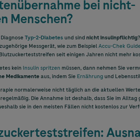
stenübernahme bei nicht-
gen Menschen?
r Diagnose
Typ-2-Diabetes
und sind
nicht insulinpflichtig
azugehörige Messgerät, wie zum Beispiel
Accu-Chek
Guid
utzuckerteststreifen seit einigen Jahren nicht mehr ko
etes kein
Insulin spritzen
müssen, dann nehmen Sie vermut
ne Medikamente
aus, indem Sie
Ernährung
und Lebensstil
erapie normalerweise nicht täglich an die aktuellen Werte
regelmäßig. Die Annahme ist deshalb, dass Sie im Alltag
weshalb sie in den meisten Fällen nicht kostenlos zur Ve
tzuckerteststreifen: Aus