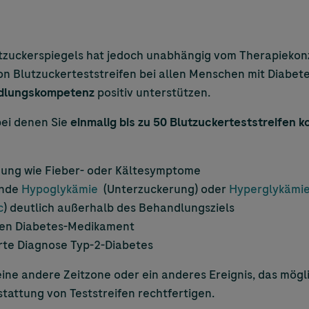
utzuckerspiegels hat jedoch unabhängig vom Therapiekon
on Blutzuckerteststreifen bei allen Menschen mit Diabet
dlungskompetenz
positiv unterstützen.
bei denen Sie
einmalig
bis zu 50 Blutzuckerteststreifen k
kung wie Fieber- oder Kältesymptome
ende
Hypoglykämie
(Unterzuckerung) oder
Hyperglykämi
c
) deutlich außerhalb des Behandlungsziels
uen Diabetes-Medikament
erte Diagnose Typ-2-Diabetes
eine andere Zeitzone oder ein anderes Ereignis, das mög
rstattung von Teststreifen rechtfertigen.