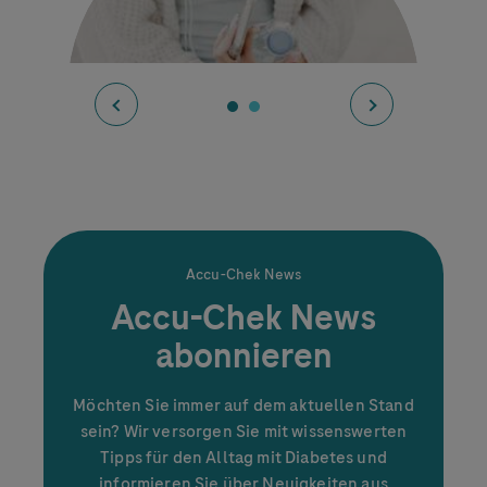
Accu-Chek
News
Diabetes-Symptome:
Accu-Chek
News
Anzeichen erkennen und
abonnieren
richtig deuten
Möchten Sie immer auf dem aktuellen Stand
sein? Wir versorgen Sie mit wissenswerten
Tipps für den Alltag mit Diabetes und
informieren Sie über Neuigkeiten aus