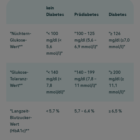
kein
Diabetes
Prädiabetes
Diabetes
"Nüchtern-
"< 100
"100 – 125
"≥ 126
Glukose-
mg/dl (<
mg/dl (5,6 –
mg/dl (≥7,0
Wert*"
5,6
6,9 mmol/l)"
mmol/l)"
mmol/l)"
"Glukose-
"< 140
"140 – 199
"≥ 200
Toleranz-
mg/dl (<
mg/dl (7,8 –
mg/dl (≥
Wert*"
7,8
11 mmol/l)"
11,1
mmol/dl)"
mmol/l)"
"Langzeit-
< 5,7 %
5,7 – 6,4 %
≥ 6,5 %
Blutzucker-
Wert
(HbA1c)*"