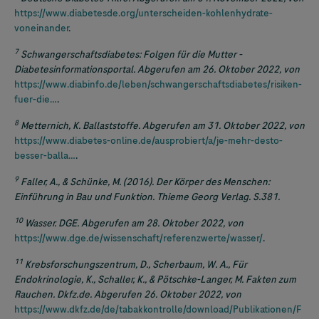
https://www.diabetesde.org/unterscheiden-kohlenhydrate-
voneinander
.
7
Schwangerschaftsdiabetes: Folgen für die Mutter -
Diabetesinformationsportal. Abgerufen am 26. Oktober 2022, von
https://www.diabinfo.de/leben/schwangerschaftsdiabetes/risiken-
fuer-die…
.
8
Metternich, K. Ballaststoffe. Abgerufen am 31. Oktober 2022, von
https://www.diabetes-online.de/ausprobiert/a/je-mehr-desto-
besser-balla…
.
9
Faller, A., & Schünke, M. (2016). Der Körper des Menschen:
Einführung in Bau und Funktion. Thieme Georg Verlag. S.381.
10
Wasser. DGE. Abgerufen am 28. Oktober 2022, von
https://www.dge.de/wissenschaft/referenzwerte/wasser/
.
11
Krebsforschungszentrum, D., Scherbaum, W. A., Für
Endokrinologie, K., Schaller, K., & Pötschke-Langer, M. Fakten zum
Rauchen. Dkfz.de. Abgerufen 26. Oktober 2022, von
https://www.dkfz.de/de/tabakkontrolle/download/Publikationen/F