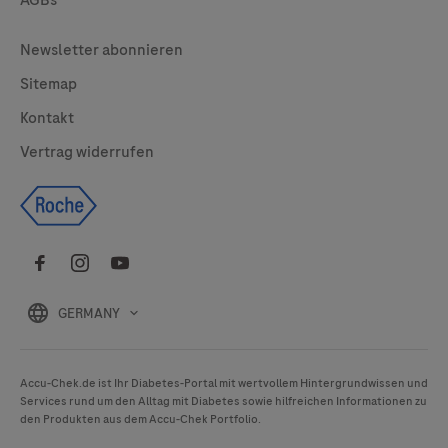
AGBs
Legal
Newsletter abonnieren
Sitemap
Kontakt
Vertrag widerrufen
GERMANY
Accu-Chek
.de ist Ihr Diabetes-Portal mit wertvollem Hintergrundwissen und
Services rund um den Alltag mit Diabetes sowie hilfreichen Informationen zu
den Produkten aus dem
Accu-Chek
Portfolio.