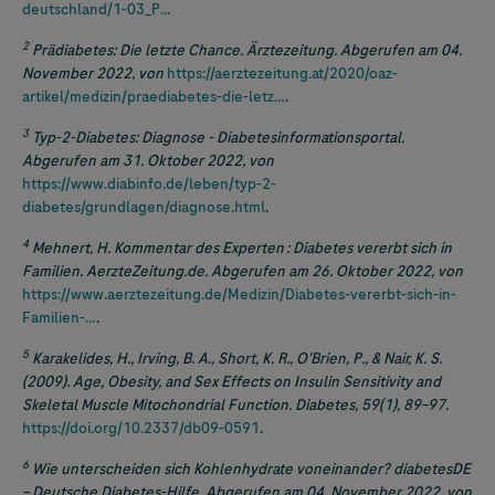
deutschland/1-03_P…
2
Prädiabetes: Die letzte Chance. Ärztezeitung. Abgerufen am 04.
November 2022, von
https://aerztezeitung.at/2020/oaz-
artikel/medizin/praediabetes-die-letz…
.
3
Typ-2-Diabetes: Diagnose - Diabetesinformationsportal.
Abgerufen am 31. Oktober 2022, von
https://www.diabinfo.de/leben/typ-2-
diabetes/grundlagen/diagnose.html
.
4
Mehnert, H. Kommentar des Experten : Diabetes vererbt sich in
Familien. AerzteZeitung.de. Abgerufen am 26. Oktober 2022, von
https://www.aerztezeitung.de/Medizin/Diabetes-vererbt-sich-in-
Familien-…
.
5
Karakelides, H., Irving, B. A., Short, K. R., O’Brien, P., & Nair, K. S.
(2009). Age, Obesity, and Sex Effects on Insulin Sensitivity and
Skeletal Muscle Mitochondrial Function. Diabetes, 59(1), 89–97.
https://doi.org/10.2337/db09-0591
.
6
Wie unterscheiden sich Kohlenhydrate voneinander? diabetesDE
– Deutsche Diabetes-Hilfe. Abgerufen am 04. November 2022, von