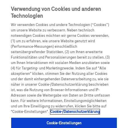
0
Skip navigation
Menu
Verwendung von Cookies und anderen
Technologien
Pfadnavigation
Wir verwenden Cookies und andere Technologien (“Cookies”)
Ratgeber Diabetes
um unsere Website zu verbessern. Neben technisch
notwendigen Cookies möchten wir gerne Cookies verwenden,
(1) um zu erfahren, wie unsere Website genutzt wird
Prädiabetes: Die
(Performance-Messungen) einschließlich
seitenübergreifender Statistiken, (2) um Ihnen erweiterte
Vorstufe zum Typ-2-
Funktionalitäten und Personalisierungen bereit zu stellen, (3)
um Ihnen Interaktionen mit sozialen Medien anzubieten sowie
Diabetes
(4) für Targeting- und Marketingzwecke. Indem Sie auf "Alle
akzeptieren" klicken, stimmen Sie der Nutzung aller Cookies
und der damit einhergehenden Datenverarbeitung zu, wie sie
Volkskrankheiten sind weltweit auf dem Vormarsch.
näher in unserer Cookie-/Datenschutzerklärung beschrieben
ist, was die Nutzung von Browser-Informationen und IP-
Dazu zählen beispielsweise Herz-Kreislauf-
Adressen sowie die Weitergabe von Daten an Dritte umfassen
Erkrankungen, Atemwegsbeschwerden oder
kann. Für weitere Informationen, Einstellungsmöglichkeiten
und um Ihre Einwilligung zu widerrufen, klicken Sie bitte auf
Diabetes.
Prädiabetes
bezeichnet die
Vorstufe des
"Cookie-Einstellungen".
Cookie-/Datenschutzerklärung
Typ-2-Diabetes
. In Deutschland ist jede 5. Person
1
im Alter von 18 bis 79 Jahren davon betroffen.
Cookie-Einstellungen